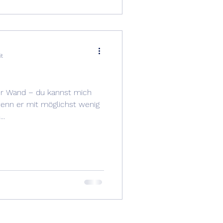
it
 der Wand – du kannst mich
 wenn er mit möglichst wenig
..