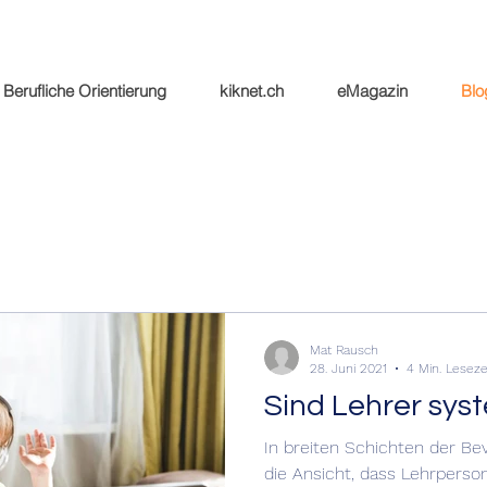
Berufliche Orientierung
kiknet.ch
eMagazin
Blo
Über 30 Jahre im Schweizer Markt mit me
Über 30 Jahre i
Mat Rausch
28. Juni 2021
4 Min. Leseze
Sind Lehrer sys
In breiten Schichten der Be
die Ansicht, dass Lehrperson