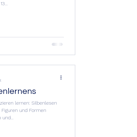
3...
tallationen.
t
enlernens
zieren lernen: Silbenlesen
, Figuren und Formen
 und...