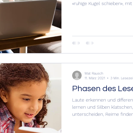
«ruhige Kugel schieben», mit 1
zer Markt mit mehr als 46'000 Sicherheitsins
Mat Rausch
11. März 2021
3 Min. Lesezei
Phasen des Les
Laute erkennen und differen
lernen und Silben klatschen
unterscheiden, Reime finden