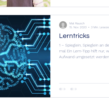
Mat Rausch
15. Nov. 2020
3 Min. Leseze
Lerntricks
1 – Spieglein, Spieglein an
mal Ein Lern-Tipp hilft nur,
Aufwand umgesetzt werden.