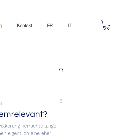
g
Kontakt
FR
IT
hr als 46'000 Sicherheitsinstallationen.
m Schweizer Markt mit mehr als 46'000 Sicher
it
temrelevant?
völkerung herrschte lange
en eigentlich eine eher