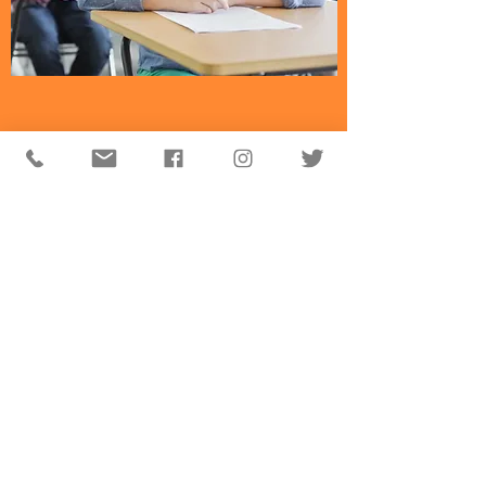
So funktioniert's
Die eTools können am Bildschirm
aufgerufen werden um online daran zu
arbeiten.
Suchst Du Arbeits- und Übungsblätter für
Sprachen, Mathematik etc.?
Dann klicke im Shop die richtige Kollektion
an und dort auf dein Produkt.
Ausw
ählen, bezahlen, runterladen und
nutzen.