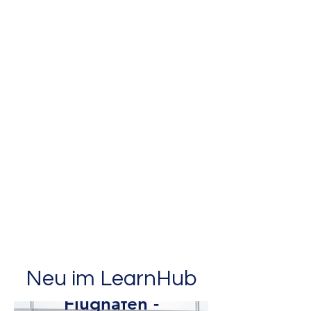
Neu im LearnHub
Blut und
Blutspende -
Flughafen -